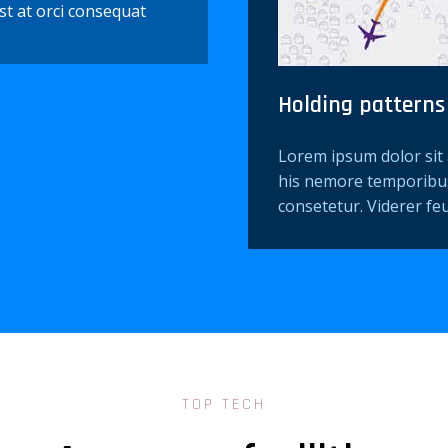
est at orci consequat
Holding patterns
Lorem ipsum dolor sit 
his nemore temporibu
consetetur. Viderer fe
TOP TECH