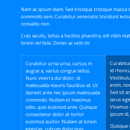
Nam ac ipsum diam. Sed tristique tristique massa 
commodo sem. Curabitur venenatis tincidunt lectus
convallis non.
Cras iaculis, tellus a facilisis pharetra, elit nibh ma
lorem vel felis. Donec ac velit mi.
Curabitur
Curabitur urna urna, cursus in
id rhonc
augue a, varius congue tellus.
Vestibul
Nunc viverra dui dolor, id
enim, non
malesuada mauris faucibus at. Ut
Sed sit a
laoreet ante nec ipsum malesuada
lacus eg
commodo. Nullam et maximus
Vivamus eu
odio, quis euismod ante. Quisque
ipsum id,
consectetur dolor at tortor
euismod auctor. Nullam at lorem
Quisque 
egestas, rutrum dolor quis,