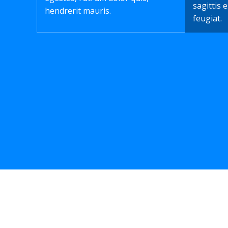
sagittis 
hendrerit mauris.
feugiat.