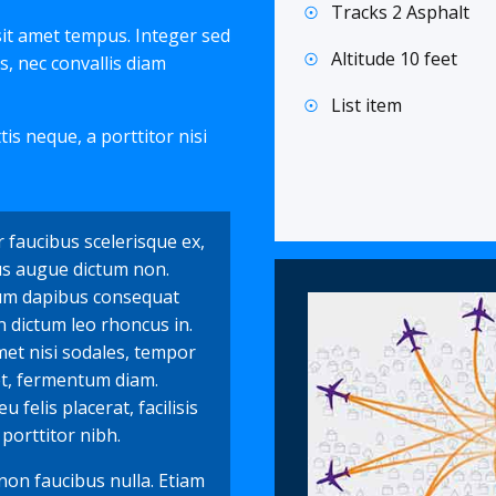
Tracks 2 Asphalt
sit amet tempus. Integer sed
Altitude 10 feet
, nec convallis diam
List item
ttis neque, a porttitor nisi
 faucibus scelerisque ex,
us augue dictum non.
um dapibus consequat
 dictum leo rhoncus in.
met nisi sodales, tempor
et, fermentum diam.
 felis placerat, facilisis
 porttitor nibh.
non faucibus nulla. Etiam