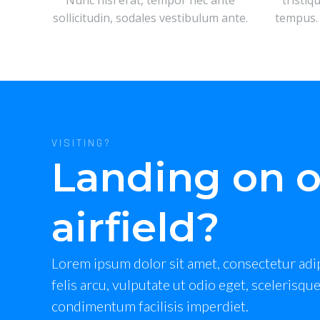
Nunc nisi erat, tempor nec ante
tristiq
sollicitudin, sodales vestibulum ante.
tempus.
VISITING?
Landing on 
airfield?
Lorem ipsum dolor sit amet, consectetur adip
felis arcu, vulputate ut odio eget, scelerisq
condimentum facilisis imperdiet.