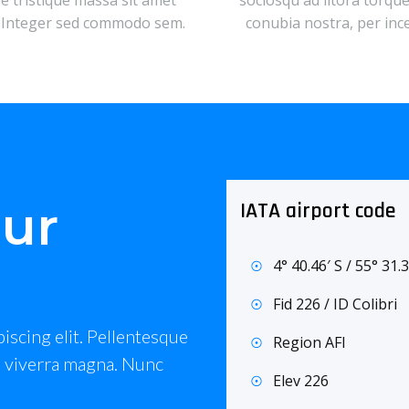
ue tristique massa sit amet
sociosqu ad litora torqu
 Integer sed commodo sem.
conubia nostra, per inc
our
IATA airport code
4° 40.46′ S / 55° 31.3
Fid 226 / ID Colibri
iscing elit. Pellentesque
Region AFI
ue viverra magna. Nunc
Elev 226