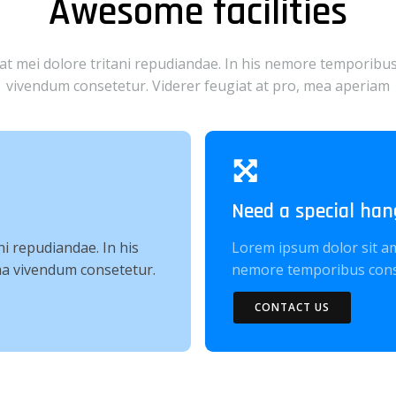
Awesome facilities
 at mei dolore tritani repudiandae. In his nemore temporibu
vivendum consetetur. Viderer feugiat at pro, mea aperiam
Need a special han
ni repudiandae. In his
Lorem ipsum dolor sit ame
a vivendum consetetur.
nemore temporibus cons
CONTACT US