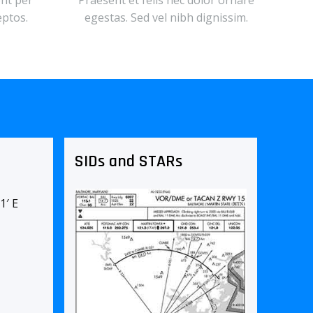
ent per
Praesent et felis nec dolor ornare
eptos.
egestas. Sed vel nibh dignissim.
SIDs and STARs
1′ E