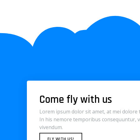
Come fly with us
Lorem ipsum dolor sit amet, at mei dolore 
In his nemore temporibus consequuntur, v
vivendum.
FLY WITH US!