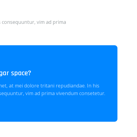
s consequuntur, vim ad prima
gar space?
t, at mei dolore tritani repudiandae. In his
equuntur, vim ad prima vivendum consetetur.