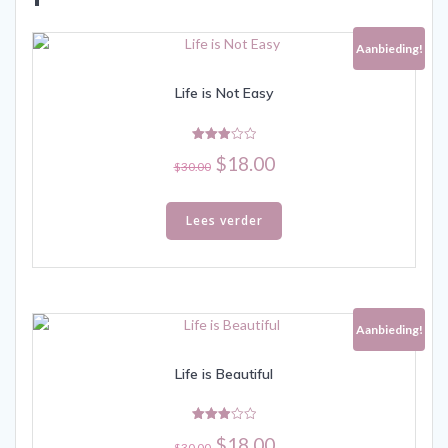
Aanbieding!
Life is Not Easy
Gewaardeerd
Oorspronkelijke
Huidige
$
18.00
3.00
$
30.00
uit 5
prijs
prijs
was:
is:
Lees verder
$30.00.
$18.00.
Aanbieding!
Life is Beautiful
Gewaardeerd
Oorspronkelijke
Huidige
$
18.00
3.00
$
30.00