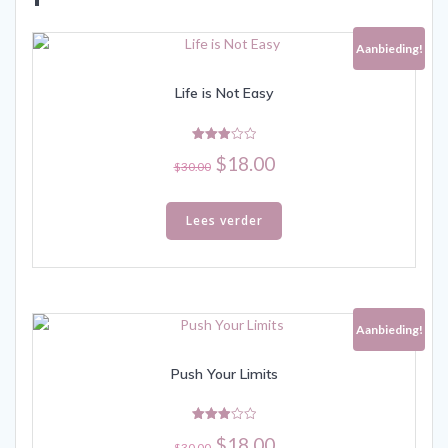
Aanbieding!
Life is Not Easy
Gewaardeerd
Oorspronkelijke
Huidige
$
18.00
3.00
$
30.00
uit 5
prijs
prijs
was:
is:
Lees verder
$30.00.
$18.00.
Aanbieding!
Push Your Limits
Gewaardeerd
Oorspronkelijke
Huidige
$
18.00
3.00
$
30.00